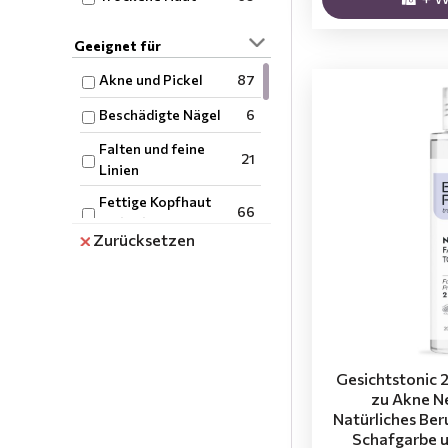
Geeignet für
Akne und Pickel
87
Beschädigte Nägel
6
Falten und feine
21
Linien
Fettige Kopfhaut
66
und Schuppen
Zurücksetzen
Flüssigkeitszufuhr
113
Gelenkschmerzen
6
Geschädigtes Haar
22
Gesichtsreinigung
113
Gesichtstonic 2 
Hautreizungen
113
zu Akne N
Natürliches Ber
Insektenstiche
8
Schafgarbe u