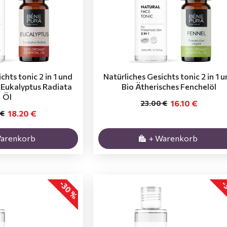
chts tonic 2 in 1 und
Natürliches Gesichts tonic 2 in 1 
 Eukalyptus Radiata
Bio Ätherisches Fenchelöl
Öl
16.10 €
23.00 €
18.20 €
 €
Warenkorb
+ Warenkorb
-30 %
-