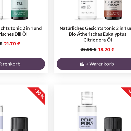
chts tonic 2 in 1 und
Natürliches Gesichts tonic 2 in 1 
isches Dill Öl
Bio Ätherisches Eukalyptus
Citriodora Öl
21.70 €
 €
18.20 €
26.00 €
Warenkorb
+ Warenkorb
-30 %
-