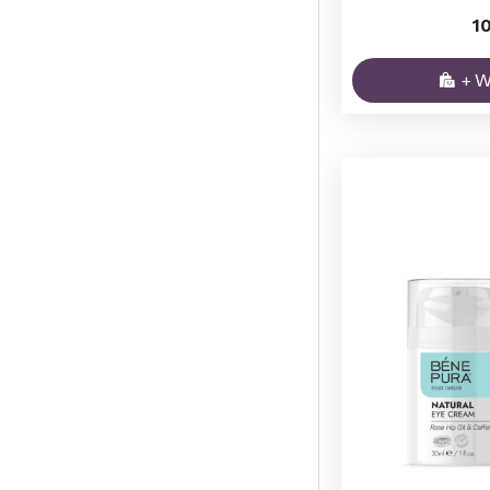
Lippenherpes
2
1
Muskelschmerzen
12
+ 
Pigmentflecken
8
Tränensäcke und
8
Schwellungen
Verbrennungen
2
Windeldermatitis
2
Wunden
2