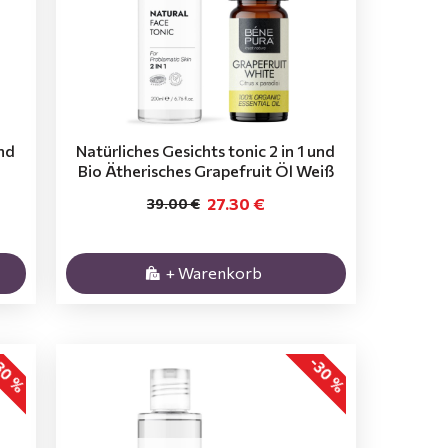
und
Natürliches Gesichts tonic 2 in 1 und
Bio Ätherisches Grapefruit Öl Weiß
27.30 €
39.00 €
+ Warenkorb
30 %
-30 %