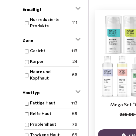
Ermäßigt
Nur reduzierte
111
Produkte
Zone
Gesicht
113
Körper
24
Haare und
68
Kopfhaut
Hauttyp
Fettige Haut
113
Mega Set "
Reife Haut
69
256.00
Problemhaut
79
Trockene Haut
69
+ 