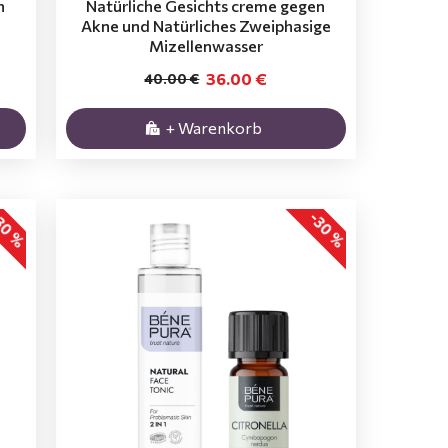
n
Natürliche Gesichts creme gegen
Аkne und Natürliches Zweiphasige
Mizellenwasser
36.00 €
40.00 €
+ Warenkorb
30 %
-30 %