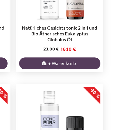
und
Natürliches Gesichts tonic 2 in 1 und
Bio Ätherisches Eukalyptus
Globulus Öl
16.10 €
23.00 €
+ Warenkorb
30 %
-30 %