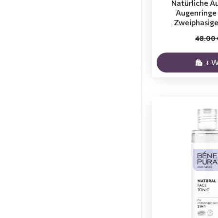
Natürliche 
Augenringe 
Zweiphasige
48.00 
+ 