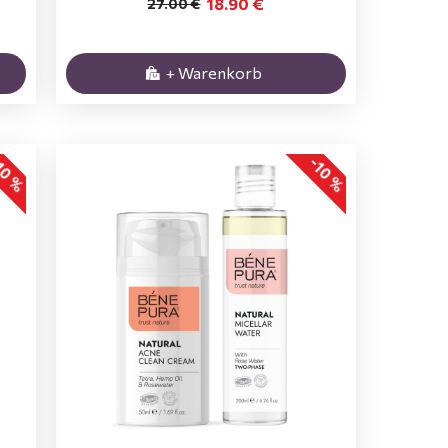
18.90 €
27.00 €
+ Warenkorb
10 %
-10 %