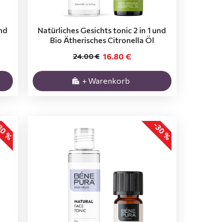
und
Natürliches Gesichts tonic 2 in 1 und
Bio Ätherisches Citronella Öl
16.80 €
24.00 €
+ Warenkorb
30 %
-30 %