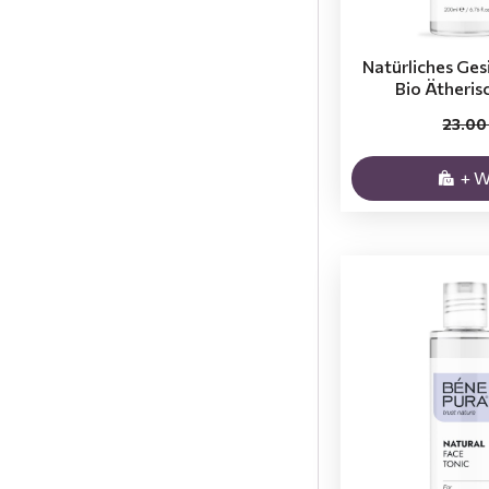
Natürliches Gesi
Bio Ätheris
23.00
+ 