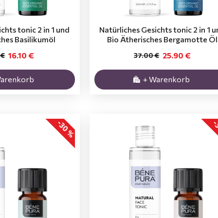
chts tonic 2 in 1 und
Natürliches Gesichts tonic 2 in 1 
ches Basilikumöl
Bio Ätherisches Bergamotte Öl
16.10 €
25.90 €
 €
37.00 €
Warenkorb
+ Warenkorb
-30 %
-