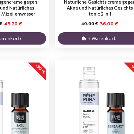
Augencreme gegen
Natürliche Gesichts creme gege
und Natürliches
Аkne und Natürliches Gesichts
 Mizellenwasser
tonic 2 in 1
43.20 €
36.00 €
€
40.00 €
Warenkorb
+ Warenkorb
-30 %
-