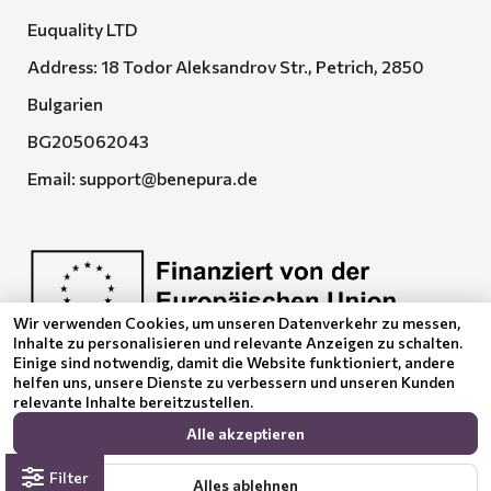
Euquality LTD
Address: 18 Todor Aleksandrov Str., Petrich, 2850
Bulgarien
BG205062043
Email:
support@benepura.de
Wir verwenden Cookies, um unseren Datenverkehr zu messen,
Inhalte zu personalisieren und relevante Anzeigen zu schalten.
Euquality LTD führt den Vertrag No. BG-RRP-3.005-
Einige sind notwendig, damit die Website funktioniert, andere
2120-C01
helfen uns, unsere Dienste zu verbessern und unseren Kunden
relevante Inhalte bereitzustellen.
Alle akzeptieren
Filter
Alles ablehnen