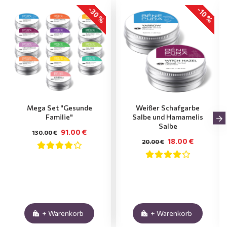
-30 %
-10 %
Mega Set "Gesunde
Weißer Schafgarbe
Familie"
Salbe und Hamamelis
Salbe
91.00 €
130.00 €
18.00 €
20.00 €
+ Warenkorb
+ Warenkorb