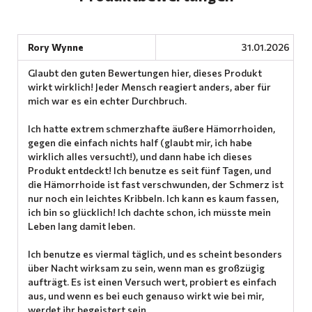
Rory Wynne
31.01.2026
Glaubt den guten Bewertungen hier, dieses Produkt
wirkt wirklich! Jeder Mensch reagiert anders, aber für
mich war es ein echter Durchbruch.
Ich hatte extrem schmerzhafte äußere Hämorrhoiden,
gegen die einfach nichts half (glaubt mir, ich habe
wirklich alles versucht!), und dann habe ich dieses
Produkt entdeckt! Ich benutze es seit fünf Tagen, und
die Hämorrhoide ist fast verschwunden, der Schmerz ist
nur noch ein leichtes Kribbeln. Ich kann es kaum fassen,
ich bin so glücklich! Ich dachte schon, ich müsste mein
Leben lang damit leben.
Ich benutze es viermal täglich, und es scheint besonders
über Nacht wirksam zu sein, wenn man es großzügig
aufträgt. Es ist einen Versuch wert, probiert es einfach
aus, und wenn es bei euch genauso wirkt wie bei mir,
werdet ihr begeistert sein.