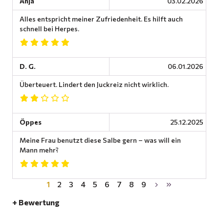
Anja
03.02.2026
Alles entspricht meiner Zufriedenheit. Es hilft auch
schnell bei Herpes.
D. G.
06.01.2026
Überteuert. Lindert den Juckreiz nicht wirklich.
Öppes
25.12.2025
Meine Frau benutzt diese Salbe gern – was will ein
Mann mehr?
1
2
3
4
5
6
7
8
9
+ Bewertung