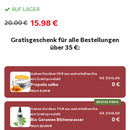
AUF LAGER
15.98 €
20.00 €
Gratisgeschenk für alle Bestellungen
über 35 €:
Geben Sie über 35 € aus und erhalten Sie
SIE ZAHLEN
ein Gratisprodukt
0 €
Propolis salbe
Wert
9.99 €
BESTES PREIS
Geben Sie über 70 € aus und erhalten Sie
SIE ZAHLEN
ein Gratisprodukt
0 €
Bio Geranien Blütenwasser
Wert
22.00 €