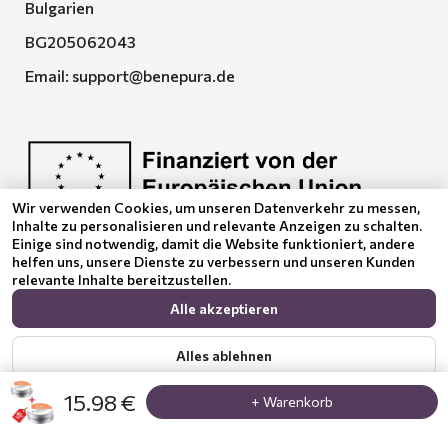
Bulgarien
BG205062043
Email:
support@benepura.de
Wir verwenden Cookies, um unseren Datenverkehr zu messen,
Inhalte zu personalisieren und relevante Anzeigen zu schalten.
Euquality LTD führt den Vertrag No. BG-RRP-3.005-
Einige sind notwendig, damit die Website funktioniert, andere
2120-C01
helfen uns, unsere Dienste zu verbessern und unseren Kunden
relevante Inhalte bereitzustellen.
Alle akzeptieren
Alles ablehnen
15.98 €
+ Warenkorb
Zeig mehr
Datenschutzerklärung
© 2024 Benepura Trust Nature. All Rights Reserved