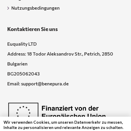
Nutzungsbedingungen
Kontaktieren Sie uns
Euquality LTD
Address: 18 Todor Aleksandrov Str., Petrich, 2850
Bulgarien
BG205062043
Email:
support@benepura.de
Wir verwenden Cookies, um unseren Datenverkehr zu messen,
Inhalte zu personalisieren und relevante Anzeigen zu schalten.
Euquality LTD führt den Vertrag No. BG-RRP-3.005-