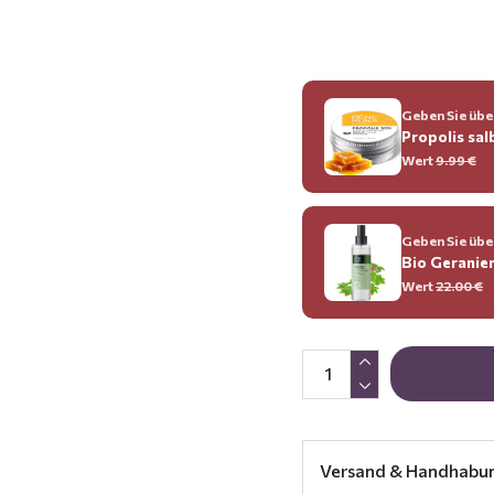
Geben Sie über
Propolis sal
Wert
9.99 €
Geben Sie über
Bio Geranie
Wert
22.00 €
Versand & Handhabu