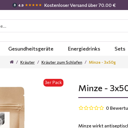
Kostenloser Versand über 70.00 €
★★★★★
4.9
Gesundheitsgeräte
Energiedrinks
Sets
Kräuter
Kräuter zum Schlafen
Minze - 3x50g
3er Pack
Minze - 3x5
0 Bewert
Minze wirkt antiseptisc