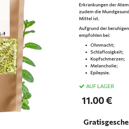
Erkrankungen der Atemw
zudem die Mundgesundhei
Mittel ist.
Aufgrund der beruhigen
empfohlen bei:
Ohnmacht;
Schlaflosigkeit;
Kopfschmerzen;
Melancholie;
Epilepsie.
AUF LAGER
11.00 €
Gratisgeschen