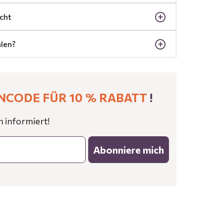
cht
len?
NCODE FÜR 10 % RABATT
!
n informiert!
Abonniere mich