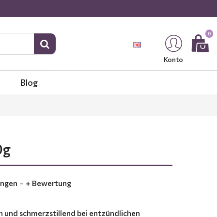
0
Konto
Blog
0g
ungen
-
+ Bewertung
h und schmerzstillend bei entzündlichen