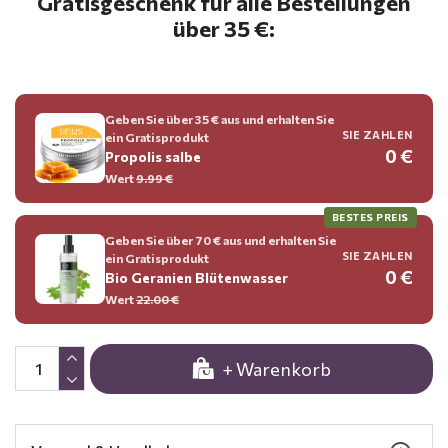
Gratisgeschenk für alle Bestellungen
über 35 €:
Geben Sie über 35 € aus und erhalten Sie
SIE ZAHLEN
ein Gratisprodukt
0 €
Propolis salbe
Wert
9.99 €
BESTES PREIS
Geben Sie über 70 € aus und erhalten Sie
SIE ZAHLEN
ein Gratisprodukt
0 €
Bio Geranien Blütenwasser
Wert
22.00 €
+ Warenkorb