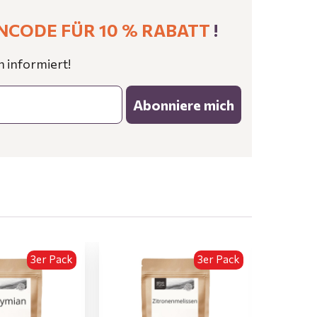
NCODE FÜR 10 % RABATT
!
n informiert!
Abonniere mich
3er Pack
3er Pack