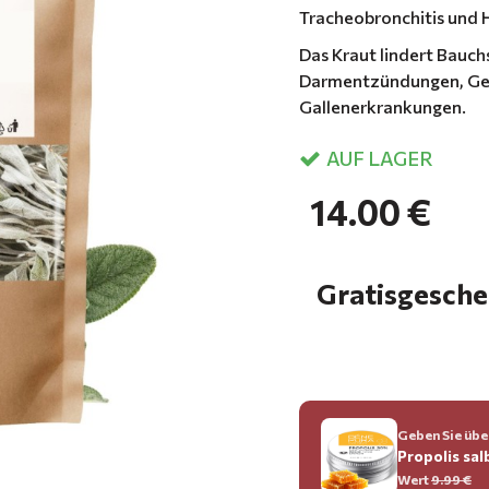
Tracheobronchitis und 
Das Kraut lindert Bauc
Darmentzündungen, Ges
Gallenerkrankungen.
AUF LAGER
14.00 €
Gratisgeschen
Geben Sie über
Propolis sal
Wert
9.99 €