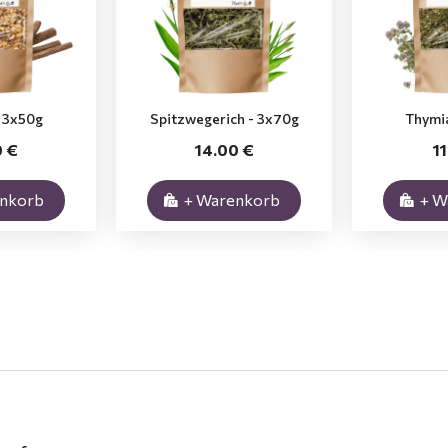
- 3x50g
Spitzwegerich - 3x70g
Thymi
0 €
14.00 €
1
enkorb
+ Warenkorb
+ W