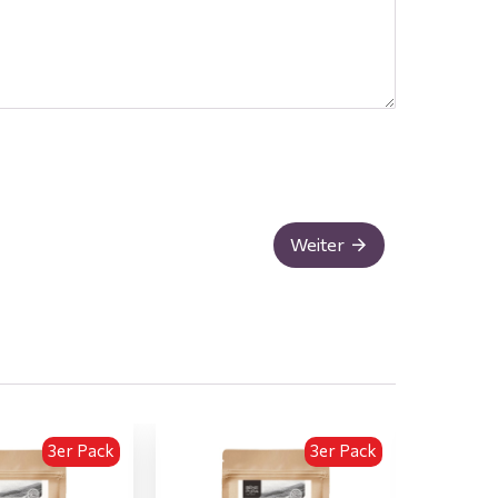
Weiter
3er Pack
3er Pack