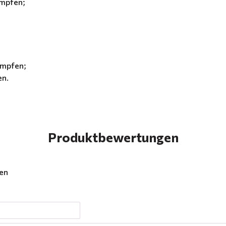
ämpfen;
ämpfen;
en.
Produktbewertungen
gen