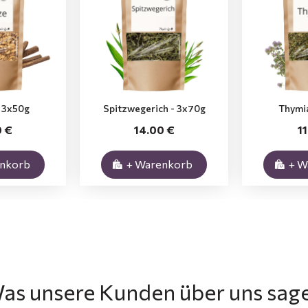
- 3x50g
Spitzwegerich - 3x70g
Thymi
0 €
14.00 €
1
enkorb
+ Warenkorb
+ W
as unsere Kunden über uns sag