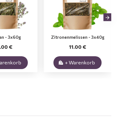
an - 3x60g
Zitronenmelissen - 3x40g
Ring
1.00 €
11.00 €
arenkorb
+ Warenkorb