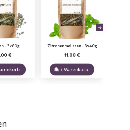
an - 3x60g
Zitronenmelissen - 3x40g
Ring
1.00 €
11.00 €
arenkorb
+ Warenkorb
en