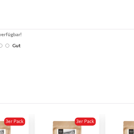
verfügbar!
Gut
3er Pack
3er Pack