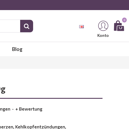
0
Konto
Blog
0g
ungen
-
+ Bewertung
hmerzen, Kehlkopfentzündungen,