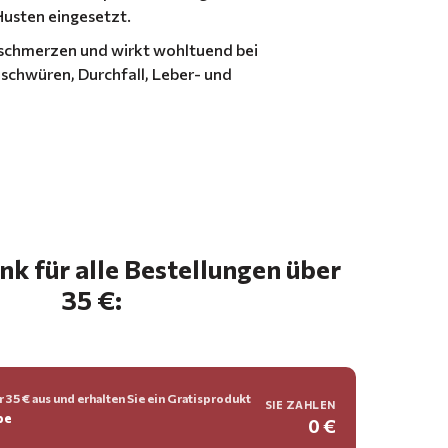
Husten eingesetzt.
hschmerzen und wirkt wohltuend bei
chwüren, Durchfall, Leber- und
k für alle Bestellungen über
35 €:
 35 € aus und erhalten Sie ein Gratisprodukt
SIE ZAHLEN
be
0 €