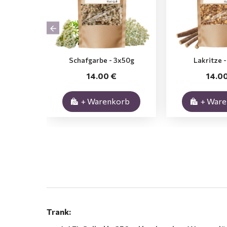
Schafgarbe - 3x50g
Lakritze 
14.00 €
14.0
+ Warenkorb
+ War
.
Trank: