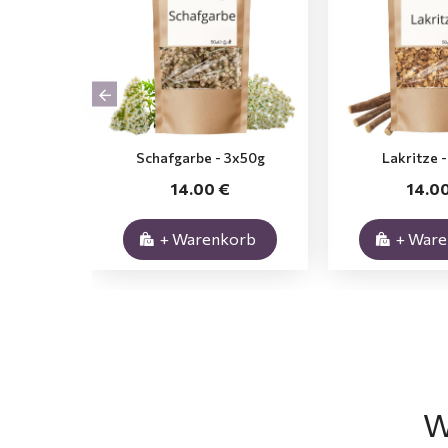
Schafgarbe - 3x50g
Lakritze 
14.00 €
14.0
+ Warenkorb
+ War
W