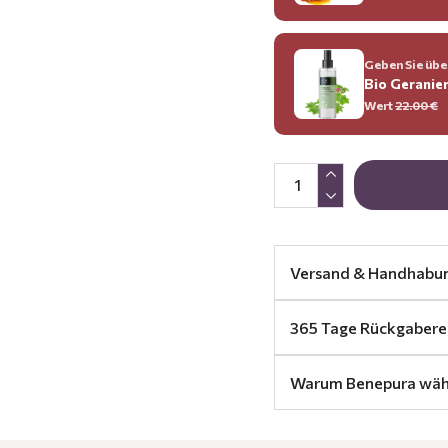
Geben Sie über
Bio Geranie
Wert
22.00 €
Versand & Handhabu
365 Tage Rückgabere
Warum Benepura wäh