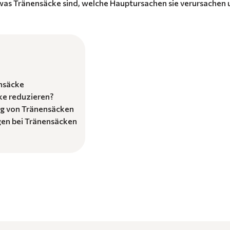
, was Tränensäcke sind, welche Hauptursachen sie verursache
nsäcke
e reduzieren?
ng von Tränensäcken
en bei Tränensäcken