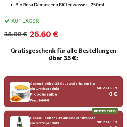
Bio Rosa Damascena Blütenwasser - 250ml
AUF LAGER
26.60 €
38.00 €
Gratisgeschenk für alle Bestellungen
über 35 €:
Geben Sie über 35 € aus und erhalten Sie
SIE ZAHLEN
ein Gratisprodukt
0 €
Propolis salbe
Wert
9.99 €
BESTES PREIS
Geben Sie über 70 € aus und erhalten Sie
SIE ZAHLEN
ein Gratisprodukt