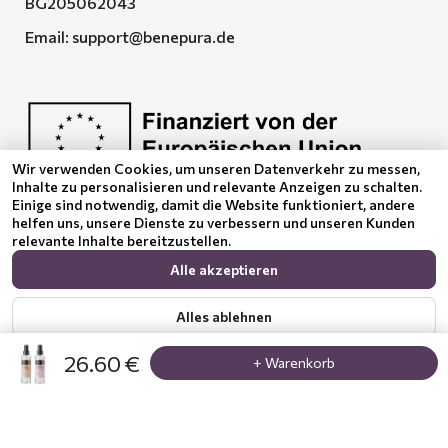
BG205062043
Email:
support@benepura.de
Wir verwenden Cookies, um unseren Datenverkehr zu messen,
Inhalte zu personalisieren und relevante Anzeigen zu schalten.
Euquality LTD führt den Vertrag No. BG-RRP-3.005-
Einige sind notwendig, damit die Website funktioniert, andere
2120-C01
helfen uns, unsere Dienste zu verbessern und unseren Kunden
relevante Inhalte bereitzustellen.
Alle akzeptieren
Alles ablehnen
26.60 €
+ Warenkorb
Zeig mehr
Datenschutzerklärung
© 2024 Benepura Trust Nature. All Rights Reserved