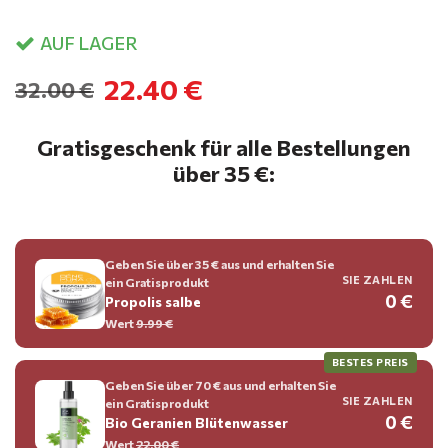
AUF LAGER
22.40 €
32.00 €
Gratisgeschenk für alle Bestellungen
über 35 €:
Geben Sie über 35 € aus und erhalten Sie
SIE ZAHLEN
ein Gratisprodukt
0 €
Propolis salbe
Wert
9.99 €
BESTES PREIS
Geben Sie über 70 € aus und erhalten Sie
SIE ZAHLEN
ein Gratisprodukt
0 €
Bio Geranien Blütenwasser
Wert
22.00 €