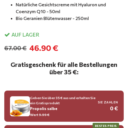
Natürliche Gesichtscreme mit Hyaluron und
Coenzym Q10 - 50ml
Bio Geranien Blütenwasser - 250ml
AUF LAGER
46.90 €
67.00 €
Gratisgeschenk für alle Bestellungen
über 35 €:
Geben Sie über 35 € aus und erhalten Sie
SIE ZAHLEN
ein Gratisprodukt
0 €
Propolis salbe
Wert
9.99 €
BESTES PREIS