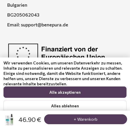
Bulgarien
BG205062043
Email:
support@benepura.de
Wir verwenden Cookies, um unseren Datenverkehr zu messen,
Inhalte zu personalisieren und relevante Anzeigen zu schalten.
Euquality LTD führt den Vertrag No. BG-RRP-3.005-
Einige sind notwendig, damit die Website funktioniert, andere
2120-C01
helfen uns, unsere Dienste zu verbessern und unseren Kunden
relevante Inhalte bereitzustellen.
Alle akzeptieren
Alles ablehnen
46.90 €
+ Warenkorb
Zeig mehr
Datenschutzerklärung
© 2024 Benepura Trust Nature. All Rights Reserved