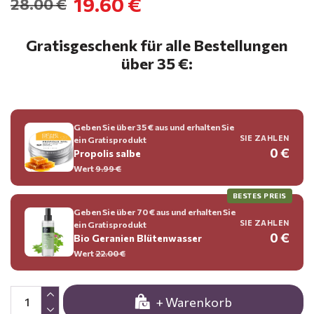
19.60 €
28.00 €
Gratisgeschenk für alle Bestellungen
über 35 €:
Geben Sie über 35 € aus und erhalten Sie
SIE ZAHLEN
ein Gratisprodukt
0 €
Propolis salbe
Wert
9.99 €
BESTES PREIS
Geben Sie über 70 € aus und erhalten Sie
SIE ZAHLEN
ein Gratisprodukt
0 €
Bio Geranien Blütenwasser
Wert
22.00 €
+ Warenkorb