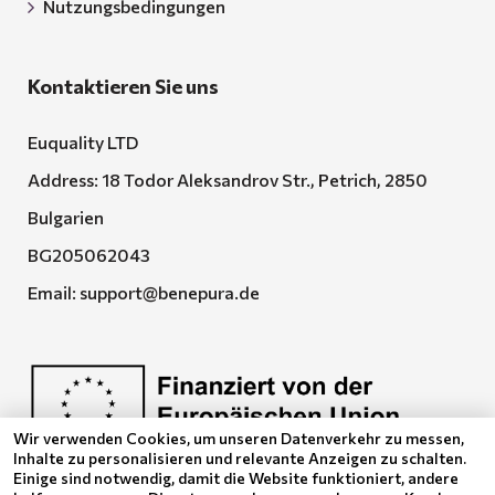
Nutzungsbedingungen
Kontaktieren Sie uns
Euquality LTD
Address: 18 Todor Aleksandrov Str., Petrich, 2850
Bulgarien
BG205062043
Email:
support@benepura.de
Wir verwenden Cookies, um unseren Datenverkehr zu messen,
Inhalte zu personalisieren und relevante Anzeigen zu schalten.
Euquality LTD führt den Vertrag No. BG-RRP-3.005-
Einige sind notwendig, damit die Website funktioniert, andere