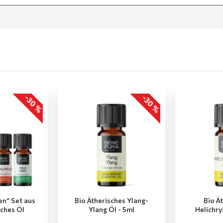
-30 %
-30 %
en“ Set aus
Bio Ätherisches Ylang-
Bio Ä
sches Öl
Ylang Öl - 5ml
Helichry