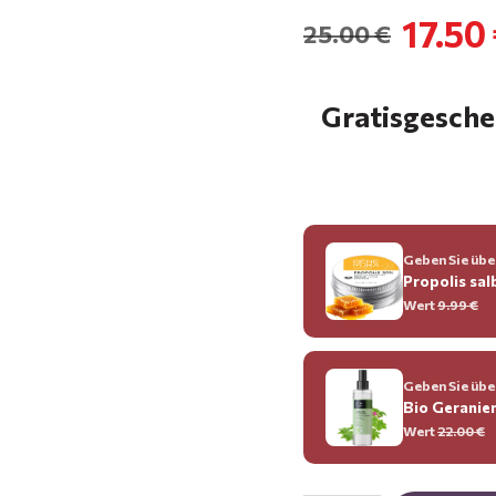
17.50
25.00 €
Gratisgeschen
Geben Sie über
Propolis sal
Wert
9.99 €
Geben Sie über
Bio Geranie
Wert
22.00 €