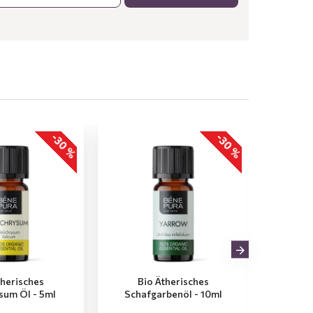
-30 %
-30 %
therisches
Bio Ätherisches
Bio Äth
sum Öl - 5ml
Schafgarbenöl - 10ml