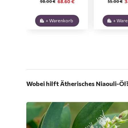
68.60 €
3
98.00 €
55.00 €
+ Warenkorb
+ War
.
Wobei hilft Ätherisches Niaouli-Öl