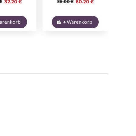
32.20 €
60.20 €
€
86.00 €
31
arenkorb
+ Warenkorb