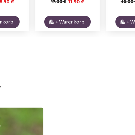
8.50 €
11.90 €
17.00 €
46.00 
enkorb
+ Warenkorb
+ W
?