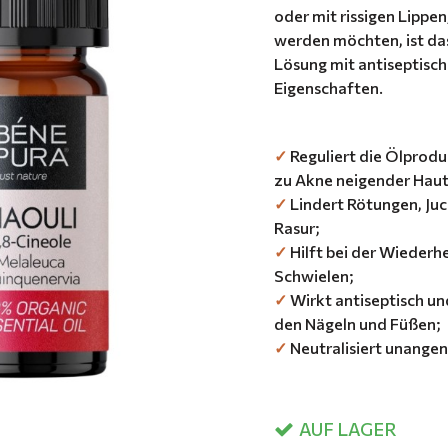
oder mit rissigen Lipp
werden möchten, ist das
Lösung mit antiseptisc
Eigenschaften.
✓
Reguliert die Ölprodu
zu Akne neigender Haut
✓
Lindert Rötungen, Juc
Rasur;
✓
Hilft bei der Wiederhe
Schwielen;
✓
Wirkt antiseptisch un
den Nägeln und Füßen;
✓
Neutralisiert unange
AUF LAGER