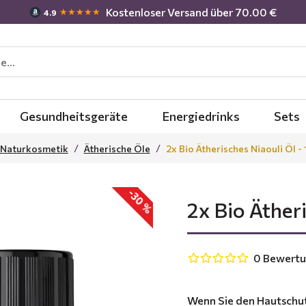
Kostenloser Versand über 70.00 €
★★★★★
4.9
Gesundheitsgeräte
Energiedrinks
Sets
Naturkosmetik
Ätherische Öle
2x Bio Ätherisches Niaouli Öl -
-30 %
2x Bio Äther
0 Bewert
Wenn Sie den Hautschutz