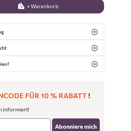
+ Warenkorb
ng
cht
len?
NCODE FÜR 10 % RABATT
!
n informiert!
Abonniere mich