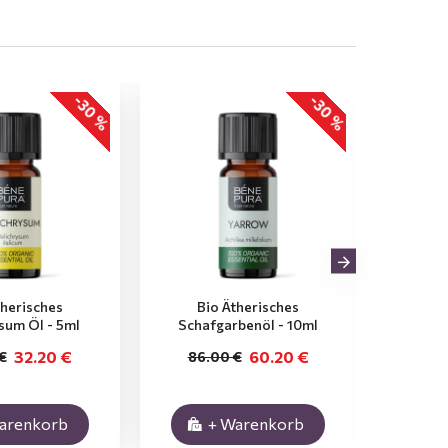
-30 %
-30 %
therisches
Bio Ätherisches
Bio Äth
sum Öl - 5ml
Schafgarbenöl - 10ml
32.20 €
60.20 €
€
86.00 €
31
arenkorb
+ Warenkorb