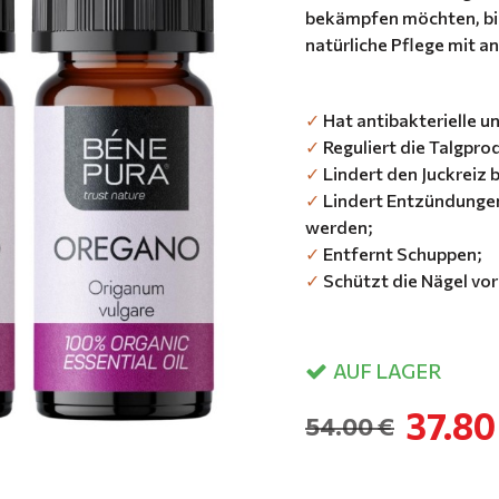
bekämpfen möchten, bie
natürliche Pflege mit a
✓
Hat antibakterielle un
✓
Reguliert die Talgpro
✓
Lindert den Juckreiz b
✓
Lindert Entzündungen
werden;
✓
Entfernt Schuppen;
✓
Schützt die Nägel vor 
AUF LAGER
37.80
54.00 €