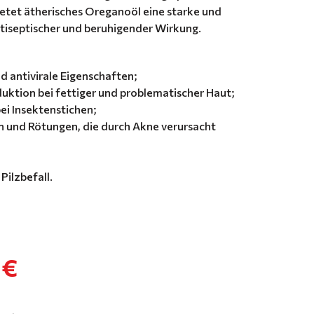
tet ätherisches Oreganoöl eine starke und
ntiseptischer und beruhigender Wirkung.
d antivirale Eigenschaften;
duktion bei fettiger und problematischer Haut;
ei Insektenstichen;
 und Rötungen, die durch Akne verursacht
Pilzbefall.
 €