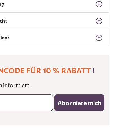
ng
cht
len?
NCODE FÜR 10 % RABATT
!
n informiert!
Abonniere mich