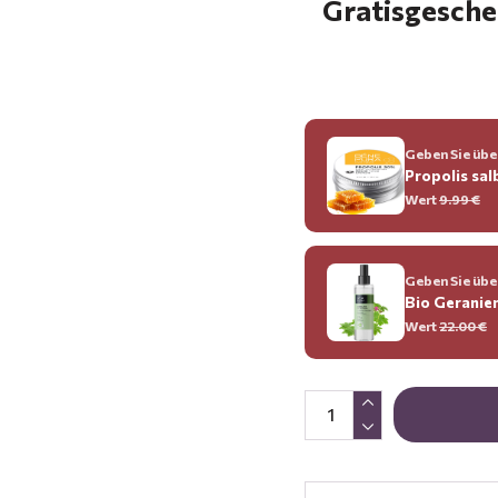
Gratisgeschen
Geben Sie über
Propolis sal
Wert
9.99 €
Geben Sie über
Bio Geranie
Wert
22.00 €