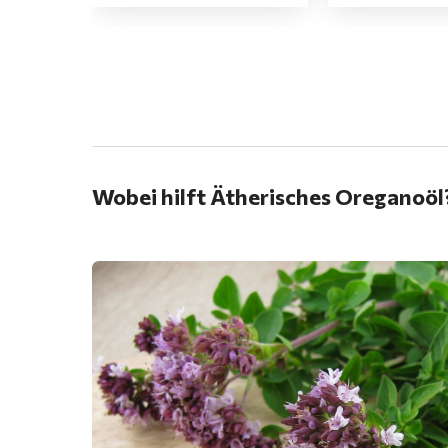
.
Wobei hilft Ätherisches Oreganoöl