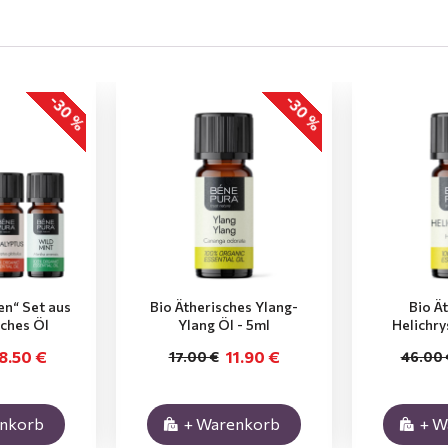
-30 %
-30 %
en“ Set aus
Bio Ätherisches Ylang-
Bio Ä
sches Öl
Ylang Öl - 5ml
Helichry
8.50 €
11.90 €
17.00 €
46.00 
enkorb
+ Warenkorb
+ W