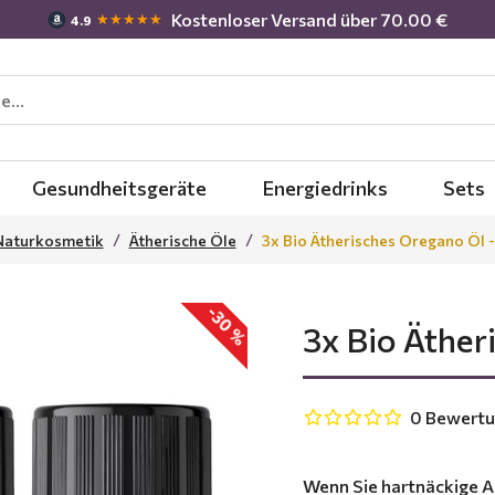
Kostenloser Versand über 70.00 €
★★★★★
4.9
Gesundheitsgeräte
Energiedrinks
Sets
Naturkosmetik
Ätherische Öle
3x Bio Ätherisches Oregano Öl -
-30 %
3x Bio Äther
0 Bewert
Wenn Sie hartnäckige 