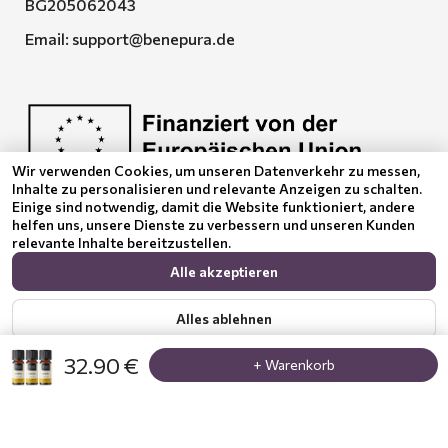
BG205062043
Email:
support@benepura.de
Wir verwenden Cookies, um unseren Datenverkehr zu messen,
Inhalte zu personalisieren und relevante Anzeigen zu schalten.
Euquality LTD führt den Vertrag No. BG-RRP-3.005-
Einige sind notwendig, damit die Website funktioniert, andere
2120-C01
helfen uns, unsere Dienste zu verbessern und unseren Kunden
relevante Inhalte bereitzustellen.
Alle akzeptieren
Alles ablehnen
32.90 €
+ Warenkorb
Zeig mehr
Datenschutzerklärung
© 2024 Benepura Trust Nature. All Rights Reserved