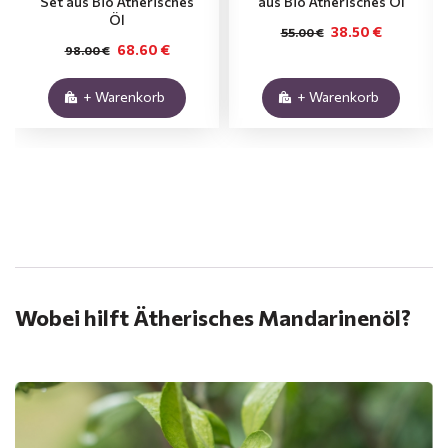
Set aus Bio Ätherisches
aus Bio Ätherisches Öl
Öl
38.50 €
55.00 €
68.60 €
98.00 €
+ Warenkorb
+ Warenkorb
.
Wobei hilft Ätherisches Mandarinenöl?