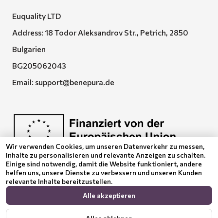
Euquality LTD
Address: 18 Todor Aleksandrov Str., Petrich, 2850
Bulgarien
BG205062043
Email:
support@benepura.de
Wir verwenden Cookies, um unseren Datenverkehr zu messen,
Inhalte zu personalisieren und relevante Anzeigen zu schalten.
Euquality LTD führt den Vertrag No. BG-RRP-3.005-
Einige sind notwendig, damit die Website funktioniert, andere
2120-C01
helfen uns, unsere Dienste zu verbessern und unseren Kunden
relevante Inhalte bereitzustellen.
Alle akzeptieren