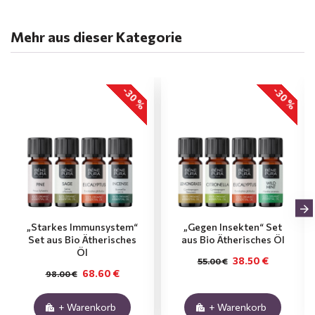
Mehr aus dieser Kategorie
-30 %
-30 %
„Starkes Immunsystem“
„Gegen Insekten“ Set
Set aus Bio Ätherisches
aus Bio Ätherisches Öl
Öl
38.50 €
55.00 €
68.60 €
98.00 €
+ Warenkorb
+ Warenkorb