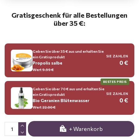
Gratisgeschenk für alle Bestellungen
über 35 €:
Geben Sie über 35 € aus und erhalten Sie
SIE ZAHLEN
ein Gratisprodukt
0 €
Propolis salbe
Wert
9.99 €
BESTES PREIS
Geben Sie über 70 € aus und erhalten Sie
SIE ZAHLEN
ein Gratisprodukt
0 €
Bio Geranien Blütenwasser
Wert
22.00 €
+ Warenkorb