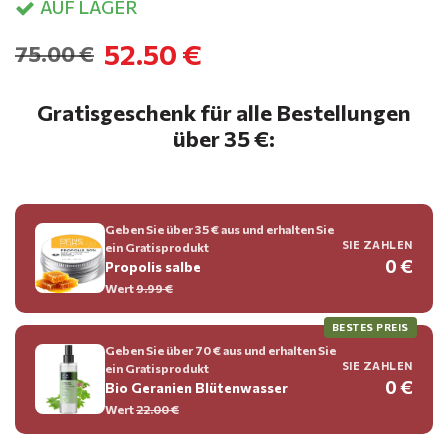
AUF LAGER
52.50 €
75.00 €
Gratisgeschenk für alle Bestellungen
über 35 €:
Geben Sie über 35 € aus und erhalten Sie
SIE ZAHLEN
ein Gratisprodukt
0 €
Propolis salbe
Wert
9.99 €
BESTES PREIS
Geben Sie über 70 € aus und erhalten Sie
SIE ZAHLEN
ein Gratisprodukt
0 €
Bio Geranien Blütenwasser
Wert
22.00 €