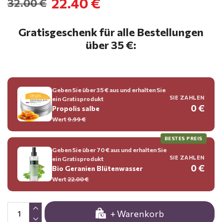
22.40 €
32.00 €
Gratisgeschenk für alle Bestellungen
über 35 €:
Geben Sie über 35 € aus und erhalten Sie
SIE ZAHLEN
ein Gratisprodukt
0 €
Propolis salbe
Wert
9.99 €
BESTES PREIS
Geben Sie über 70 € aus und erhalten Sie
SIE ZAHLEN
ein Gratisprodukt
0 €
Bio Geranien Blütenwasser
Wert
22.00 €
+ Warenkorb