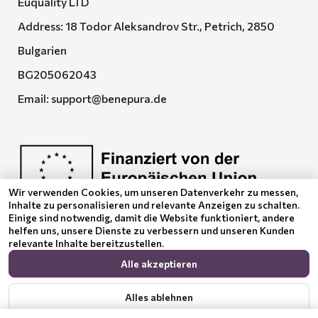
Euquality LTD
Address: 18 Todor Aleksandrov Str., Petrich, 2850
Bulgarien
BG205062043
Email:
support@benepura.de
Wir verwenden Cookies, um unseren Datenverkehr zu messen,
Inhalte zu personalisieren und relevante Anzeigen zu schalten.
Euquality LTD führt den Vertrag No. BG-RRP-3.005-
Einige sind notwendig, damit die Website funktioniert, andere
2120-C01
helfen uns, unsere Dienste zu verbessern und unseren Kunden
relevante Inhalte bereitzustellen.
Alle akzeptieren
Alles ablehnen