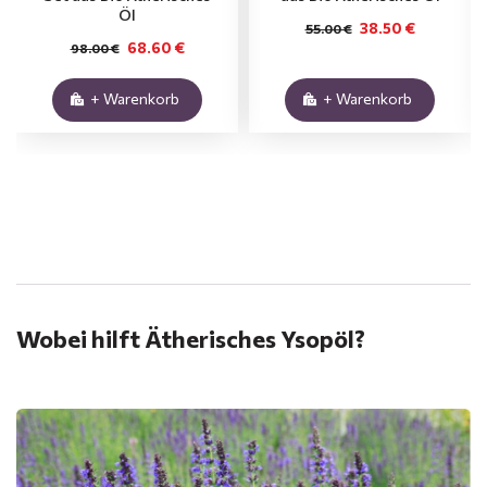
Öl
38.50 €
55.00 €
68.60 €
98.00 €
+ Warenkorb
+ Warenkorb
.
Wobei hilft Ätherisches Ysopöl?