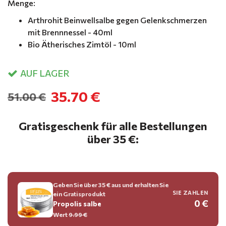
Menge:
Arthrohit Beinwellsalbe gegen Gelenkschmerzen
mit Brennnessel - 40ml
Bio Ätherisches Zimtöl - 10ml
AUF LAGER
35.70 €
51.00 €
Gratisgeschenk für alle Bestellungen
über 35 €:
Geben Sie über 35 € aus und erhalten Sie
SIE ZAHLEN
ein Gratisprodukt
0 €
Propolis salbe
Wert
9.99 €