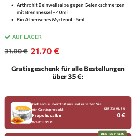
Arthrohit Beinwellsalbe gegen Gelenkschmerzen
mit Brennnessel - 40ml
Bio Ätherisches Myrtenöl - 5ml
AUF LAGER
21.70 €
31.00 €
Gratisgeschenk für alle Bestellungen
über 35 €:
Geben Sie über 35 € aus und erhalten Sie
SIE ZAHLEN
ein Gratisprodukt
0 €
Propolis salbe
Wert
9.99 €
BESTES PREIS