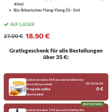
40ml
Bio Ätherisches Ylang-Ylang Öl - 5ml
AUF LAGER
18.90 €
27.00 €
Gratisgeschenk für alle Bestellungen
über 35 €:
Geben Sie über 35 € aus und erhalten Sie
SIE ZAHLEN
ein Gratisprodukt
0 €
Propolis salbe
Wert
9.99 €
BESTES PREIS
Geben Sie über 70 € aus und erhalten Sie